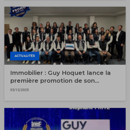
ACTUALITÉS
Immobilier : Guy Hoquet lance la
première promotion de son
Bachelor "Vendeur Expert" au sein
03/12/2025
de la GH Business School