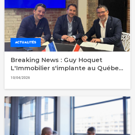
ACTUALITÉS
Breaking News : Guy Hoquet
L'Immobilier s'implante au Québec
pour accélérer son développement
10/04/2026
international !