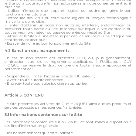
le Site ou à toute autre fin non autorisée sans notre consentement écrit
préalable ;
- Utiliser n’importe quel appareil, logiciel ou routine qui gêne le bon
fonctionnement du Site ;
- Introduire des virus ou tout autre logiciel ou moyen technologique
malveillant ou nuisible ;
- Tenter d'obtenir un accès non autorisé, interférer, endommager ou
perturber toute partie du Site, le serveur sur lequel le Site est stocké ou
tout serveur, ordinateur ou base de données connecté au Site ;
- Attaquer le Site via une attaque par déni de service ou une attaque par
déni de service distribué ;
- Essayer de nuire au bon fonctionnement du Site.
4.2 Sanction des manquements
En cas de non-respect des présentes CGU, ou, plus généralement,
d’infraction aux lois et règlements applicables à l’Utilisateur, GUY
HOQUET se réserve le droit de prendre toute mesure appropriée et
notamment de :
- Suspendre ou limiter l’accès au Site de l’Utilisateur ;
- Avertir toute autorité concernée ;
- Engager toute poursuite judiciaire appropriée.
Article 5. CONTENU
Le Site présente les activités de GUY HOQUET ainsi que les produits et
services proposés par ses agences franchisées.
5.1 Informations contenues sur le Site
Les informations contenues sur ou via le Site sont mises à disposition à
des fins d’information générale.
Elles ne sont données qu’à titre indicatif.