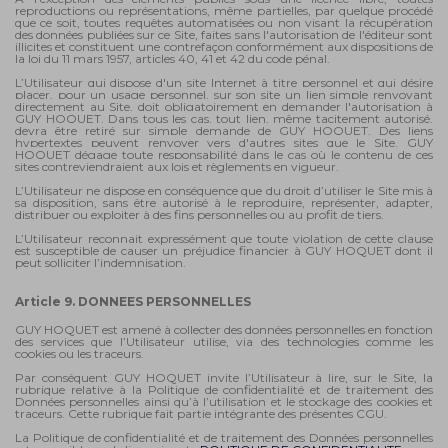
reproductions ou représentations, même partielles, par quelque procédé
que ce soit, toutes requêtes automatisées ou non visant la récupération
des données publiées sur ce Site, faites sans l'autorisation de l'éditeur sont
illicites et constituent une contrefaçon conformément aux dispositions de
la loi du 11 mars 1957, articles 40, 41 et 42 du code pénal.
L’Utilisateur qui dispose d'un site Internet à titre personnel et qui désire
placer, pour un usage personnel, sur son site un lien simple renvoyant
directement au Site, doit obligatoirement en demander l'autorisation à
GUY HOQUET. Dans tous les cas, tout lien, même tacitement autorisé,
devra être retiré sur simple demande de GUY HOQUET. Des liens
hypertextes peuvent renvoyer vers d'autres sites que le Site. GUY
HOQUET dégage toute responsabilité dans le cas où le contenu de ces
sites contreviendraient aux lois et règlements en vigueur.
L’Utilisateur ne dispose en conséquence que du droit d’utiliser le Site mis à
sa disposition, sans être autorisé à le reproduire, représenter, adapter,
distribuer ou exploiter à des fins personnelles ou au profit de tiers.
L’Utilisateur reconnait expressément que toute violation de cette clause
est susceptible de causer un préjudice financier à GUY HOQUET dont il
peut solliciter l’indemnisation.
Article 9. DONNEES PERSONNELLES
GUY HOQUET est amené à collecter des données personnelles en fonction
des services que l’Utilisateur utilise, via des technologies comme les
cookies ou les traceurs.
Par conséquent GUY HOQUET invite l’Utilisateur à lire, sur le Site, la
rubrique relative à la Politique de confidentialité et de traitement des
Données personnelles ainsi qu’à l’utilisation et le stockage des cookies et
traceurs. Cette rubrique fait partie intégrante des présentes CGU.
La Politique de confidentialité et de traitement des Données personnelles