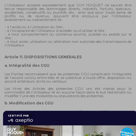
L’Utilisateur accepte expressément que GUY HOQUET ne saurait être
tenue responsable des dommages directs, indirects, fortuits, spéciaux,
accidentels, consécutifs ou punitifs, etc., ainsi que pour toute perte de
profits ou de revenus, pouvant être encourus par l’Utilisateur
directement ou indirectement lié :
- à l’accès ou à l’utilisation du Site ;
- à l’incapacité de l’Utilisateur d’accéder ou d’utiliser le Site ;
- à tout comportement ou contenus soumis, publiés ou postés sur le
Site ;
- à tout accès, utilisation ou altération non autorisés des transmissions de
l’Utilisateur.
Article 11. DISPOSISITIONS GENERALES
a. Intégralité des CGU
Les Parties reconnaissent que les présentes CGU constituent l'intégralité
de l'accord conclu entre elles et se substitue à toute offre, disposition ou
accord antérieurs, écrits ou verbaux.
Les titres des Articles des présentes CGU ont été insérés pour la
commodité de l’Utilisateur et en aucune façon dans le but restreindre ou
modifier l’une des modalités ou stipulations des présentes.
b. Modification des CGU
Aucun document postérieur, aucune modification des CGU quelle qu'en
soit la forme ne produira d'effet entre les Parties sans prendre la forme
d'un avenant dûment daté et signé par elles.
c. Nullité
Si l'une quelconque des stipulations des CGU s'avérait nulle au regard