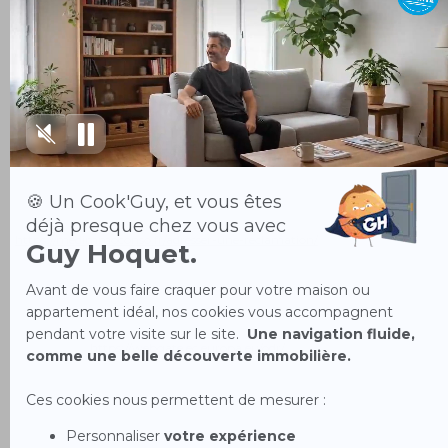
d'une règle de droit en vigueur ou d'une décision judiciaire devenue
définitive, elle serait alors réputée non écrite, sans pour autant entraîner
la nullité des CGU, ni altérer la validité de ses autres dispositions.
d. Droit applicable et différends
Les CGU sont conclues en français et intégralement régies par la loi
française.
En cas de litige relatif au Site, l’Utilisateur devra s’adresser en priorité à
GUY HOQUET, afin de trouver une solution amiable, par courriel à
l’adresse
accueilweb@guy-hoquet.com
.
Les Parties ont le droit de recourir à une médiation conventionnelle ou à
tout mode alternatif de règlement des conflits en cas de litige. La saisie du
médiateur est à la charge de GUY HOQUET. Les Parties sont libres de
refuser la solution proposée par le médiateur. Le médiateur de GUY
HOQUET est l’Association MEDIMMOCONSO (1 Allée du Parc de
Mesemena - Bât A - CS 25222 - 44505 LA BAULE CEDEX,
https://medimmoconso.fr/adresser-une-reclamation/
).
La saisine du médiateur ne peut intervenir qu’après que l’Utilisateur ait
effectué des démarches préalables écrites auprès de GUY HOQUET.
En outre, la Commission Européenne a mis en place une plateforme de
Règlement en Ligne des Litiges, facilitant le règlement indépendant par
voie extrajudiciaire des litiges en ligne entre consommateurs et
professionnels de l’Union européenne. Cette plateforme est accessible au
lien suivant :
https://webgate.ec.europa.eu/odr/
.
Il est expressément rappelé que les demandes de règlement amiable ne
suspendent pas les délais ouverts pour intenter les actions judiciaires.
Le Tribunal compétent en cas de litige sera celui du lieu de domicile du
défendeur.