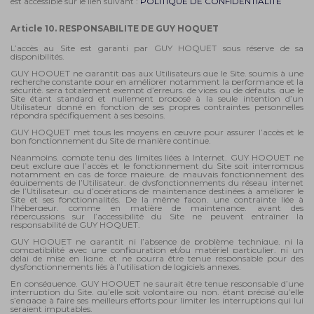
est accessible sur le lien suivant :
POLITIQUE DE CONFIDENTIALITE
Article 10. RESPONSABILITE DE GUY HOQUET
L’accès au Site est garanti par GUY HOQUET sous réserve de sa
disponibilités.
GUY HOQUET ne garantit pas aux Utilisateurs que le Site, soumis à une
recherche constante pour en améliorer notamment la performance et la
sécurité, sera totalement exempt d’erreurs, de vices ou de défauts, que le
Site étant standard et nullement proposé à la seule intention d’un
Utilisateur donné en fonction de ses propres contraintes personnelles
répondra spécifiquement à ses besoins.
GUY HOQUET met tous les moyens en œuvre pour assurer l’accès et le
bon fonctionnement du Site de manière continue.
Néanmoins, compte tenu des limites liées à Internet, GUY HOQUET ne
peut exclure que l’accès et le fonctionnement du Site soit interrompus
notamment en cas de force majeure, de mauvais fonctionnement des
équipements de l’Utilisateur, de dysfonctionnements du réseau internet
de l’Utilisateur, ou d’opérations de maintenance destinées à améliorer le
Site et ses fonctionnalités. De la même façon, une contrainte liée à
l’hébergeur, comme en matière de maintenance, ayant des
répercussions sur l’accessibilité du Site ne peuvent entraîner la
responsabilité de GUY HOQUET.
GUY HOQUET ne garantit ni l’absence de problème technique, ni la
compatibilité avec une configuration et/ou matériel particulier, ni un
délai de mise en ligne, et ne pourra être tenue responsable pour des
dysfonctionnements liés à l’utilisation de logiciels annexes.
En conséquence, GUY HOQUET ne saurait être tenue responsable d’une
interruption du Site, qu’elle soit volontaire ou non, étant précisé qu’elle
s’engage à faire ses meilleurs efforts pour limiter les interruptions qui lui
seraient imputables.