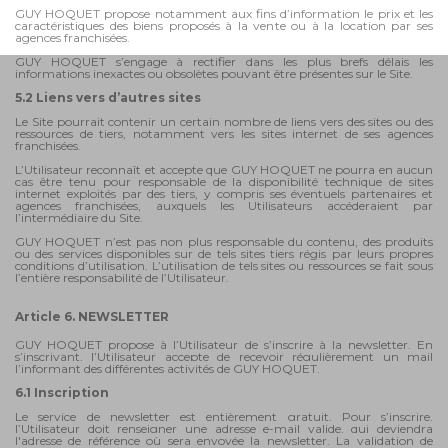
GUY HOQUET propose notamment aux fins d’information le prix et les
caractéristiques des biens proposés à la vente ou à la location par ses
agences franchisées.
GUY HOQUET s’engage à rectifier dans les plus brefs délais les
informations inexactes ou obsolètes pouvant être présentes sur le Site.
5.2 Liens vers d’autres sites
Le Site pourrait contenir un certain nombre de liens vers des sites ou des
ressources de tiers, notamment vers les sites internet de ses agences
franchisées.
L’Utilisateur reconnaît et accepte que GUY HOQUET ne pourra en aucun
cas être tenu pour responsable de la disponibilité technique de sites
internet exploités par des tiers, y compris ses éventuels partenaires et
agences franchisées, auxquels les Utilisateurs accéderaient par
l’intermédiaire du Site.
GUY HOQUET n’est pas non plus responsable du contenu, des produits
ou des services disponibles sur de tels sites tiers régis par leurs propres
conditions d’utilisation. L’utilisation de tels sites ou ressources se fait sous
l’entière responsabilité de l’Utilisateur.
Article 6. NEWSLETTER
GUY HOQUET propose à l’Utilisateur de s’inscrire à la newsletter. En
s’inscrivant, l’Utilisateur accepte de
recevoir régulièrement un mail
l’informant des différentes activités de GUY HOQUET.
6.1 Inscription
Le service de newsletter est entièrement gratuit. Pour s’inscrire,
l’Utilisateur doit renseigner une adresse e-mail valide, qui deviendra
l'adresse de référence où sera envoyée la newsletter. La validation de