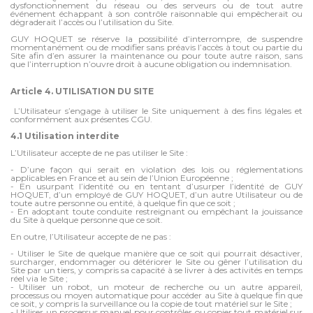
dysfonctionnement du réseau ou des serveurs ou de tout autre
événement échappant à son contrôle raisonnable qui empêcherait ou
dégraderait l’accès ou l’utilisation du Site.
GUY HOQUET se réserve la possibilité d’interrompre, de suspendre
momentanément ou de modifier sans préavis l’accès à tout ou partie du
Site afin d’en assurer la maintenance ou pour toute autre raison, sans
que l’interruption n’ouvre droit à aucune obligation ou indemnisation.
Article 4. UTILISATION DU SITE
L’Utilisateur s’engage à utiliser le Site uniquement à des fins légales et
conformément aux présentes CGU.
4.1 Utilisation interdite
L’Utilisateur accepte de ne pas utiliser le Site :
- D’une façon qui serait en violation des lois ou réglementations
applicables en France et au sein de l’Union Européenne ;
- En usurpant l’identité ou en tentant d’usurper l’identité de GUY
HOQUET, d’un employé de GUY HOQUET, d’un autre Utilisateur ou de
toute autre personne ou entité, à quelque fin que ce soit ;
- En adoptant toute conduite restreignant ou empêchant la jouissance
du Site à quelque personne que ce soit.
En outre, l’Utilisateur accepte de ne pas :
- Utiliser le Site de quelque manière que ce soit qui pourrait désactiver,
surcharger, endommager ou détériorer le Site ou gêner l’utilisation du
Site par un tiers, y compris sa capacité à se livrer à des activités en temps
réel via le Site ;
- Utiliser un robot, un moteur de recherche ou un autre appareil,
processus ou moyen automatique pour accéder au Site à quelque fin que
ce soit, y compris la surveillance ou la copie de tout matériel sur le Site ;
- Utiliser un processus manuel pour contrôler ou copier tout matériel sur