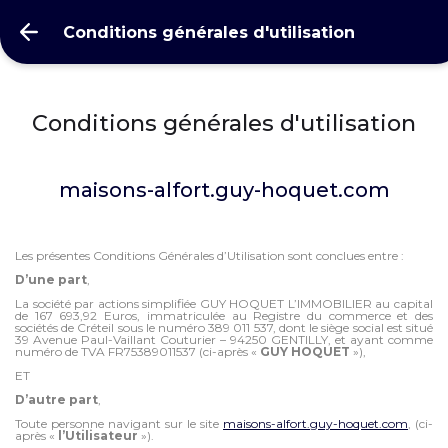
Conditions générales d'utilisation
Conditions générales d'utilisation
maisons-alfort.guy-hoquet.com
Les présentes Conditions Générales d’Utilisation sont conclues entre :
D’une part
,
La société par actions simplifiée GUY HOQUET L’IMMOBILIER au capital
de 167 693,92 Euros, immatriculée au Registre du commerce et des
sociétés de Créteil sous le numéro 389 011 537, dont le siège social est situé
39 Avenue Paul-Vaillant Couturier – 94250 GENTILLY, et ayant comme
numéro de TVA FR75389011537 (ci-après «
GUY HOQUET
»),
ET
D’autre part
,
Toute personne navigant sur le site
maisons-alfort.guy-hoquet.com
, (ci-
après «
l’Utilisateur
»).