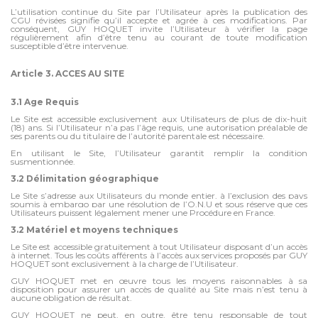
L’utilisation continue du Site par l’Utilisateur après la publication des
CGU révisées signifie qu’il accepte et agrée à ces modifications. Par
conséquent, GUY HOQUET invite l’Utilisateur à vérifier la page
régulièrement afin d’être tenu au courant de toute modification
susceptible d’être intervenue.
Article 3. ACCES AU SITE
3.1 Age Requis
Le Site est accessible exclusivement aux Utilisateurs de plus de dix-huit
(18) ans. Si l’Utilisateur n’a pas l’âge requis, une autorisation préalable de
ses parents ou du titulaire de l’autorité parentale est nécessaire.
En utilisant le Site, l’Utilisateur garantit remplir la condition
susmentionnée.
3.2 Délimitation géographique
Le Site s’adresse aux Utilisateurs du monde entier, à l’exclusion des pays
soumis à embargo par une résolution de l’O.N.U et sous réserve que ces
Utilisateurs puissent légalement mener une Procédure en France.
3.2 Matériel et moyens techniques
Le Site est accessible gratuitement à tout Utilisateur disposant d’un accès
à internet. Tous les coûts afférents à l’accès aux services proposés par GUY
HOQUET sont exclusivement à la charge de l’Utilisateur.
GUY HOQUET met en œuvre tous les moyens raisonnables à sa
disposition pour assurer un accès de qualité au Site mais n’est tenu à
aucune obligation de résultat.
GUY HOQUET ne peut, en outre, être tenu responsable de tout