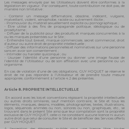
Les messages envoyés par
les Utilisateurs doivent être conformes à la
législation en vigueur. Par conséquent, toute contribution ne doit pas, de
manière non limitative :
- Contenir un message diffamatoire, obscène, indécent, vulgaire,
malveillant, violent, xénophobe, raciste ou autrement illicite ;
- Promouvoir du matériel sexuellement explicite ou pornographique ;
- Être utilisé à des fins de propagande politique, idéologique ou de
prosélytisme ;
- Diffuser de la publicité pour des produits et marques concurrentes à la
ou les marques présentées sur le Site ;
- Enfreindre tout brevet, marque commerciale, secret commercial, droit
d’auteur ou autre droit de propriété intellectuelle ;
- Diffuser des informations personnelles et nominatives sur une personne
sans en avoir son consentement ;
- Intimider ou harceler quiconque ; ou
- Usurper l’identité d’une personne ou donner une image fausse de
l’identité de l’Utilisateur ou de son affiliation avec une personne ou un
organisme.
En cas de violation d’une de ces obligations, GUY HOQUET se réserve le
droit de ne pas répondre à l’Utilisateur et de prendre toute mesure
appropriée, conformément à l’article 4.2 des présentes.
Article 8. PROPRIETE INTELLECTUELLE
En accord avec les lois et conventions régissant la propriété intellectuelle
ou autres droits similaires, sauf mention contraire, le Site et tous les
éléments, marques, dessins, modèles, photographies, textes, illustrations,
logos, séquences animées ou non, sonores ou non, graphiques, etc., se
trouvant dans le présent Site ainsi que leur compilation sont la propriété
exclusive de GUY HOQUET, celle-ci ne concédant aucune licence ni aucun
autre droit que celui de consulter le Site et de bénéficier des Services offerts
par GUY HOQUET.
A l'exception des éléments publiés sous une licence libre, toutes